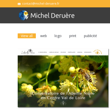
contact@michel-deruere.fr
View all
web
logo
print
publicité