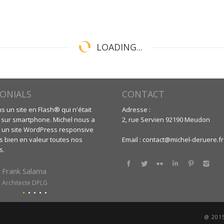
LOADING...
ONIALS
CONTACT
 un site en Flash® qui n'était
Michel nous a fait notre site web de A e
Adresse :
 sur smartphone. Michel nous a
(www.yikes-ties.com). Et la seule chose
2, rue Servien 92190 Meudon
un site WordPress responsive
qu'on peut dire c'est qu'on a été satisfa
s bien en valeur toutes nos
delà de nos espérances. Un grand
Email :
contact@michel-deruere.fr
s.
professionnalisme, beaucoup d'idées 
nous apporter, une expertise en
Find us on:
développement, graphisme, référence
Frank Salama
Je vous le recommande vivement. Il ser
Architecte DPLG
répondre à vos attentes !!!
Yohan Lafon
@ 2015
Yikes-ties.com